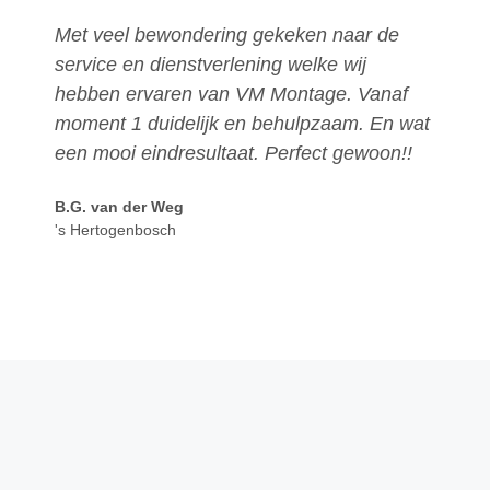
Met veel bewondering gekeken naar de
O
service en dienstverlening welke wij
u
hebben ervaren van VM Montage. Vanaf
V
moment 1 duidelijk en behulpzaam. En wat
p
een mooi eindresultaat. Perfect gewoon!!
M
g
B.G. van der Weg
's Hertogenbosch
A
V