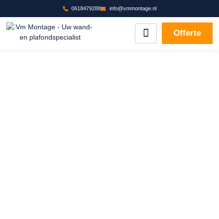
0618479288
info@vmmontage.nl
Offerte