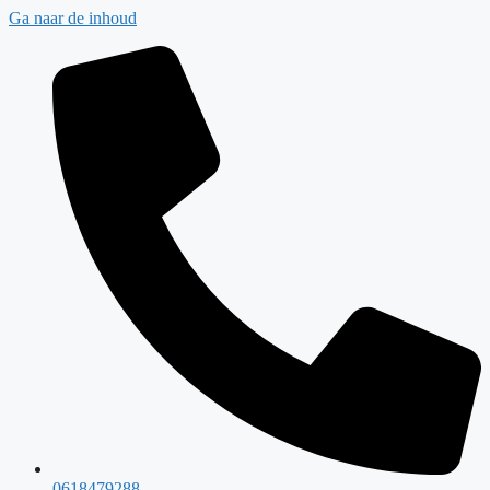
Ga naar de inhoud
0618479288