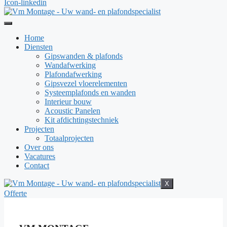
Icon-linkedin
Home
Diensten
Gipswanden & plafonds
Wandafwerking
Plafondafwerking
Gipsvezel vloerelementen
Systeemplafonds en wanden
Interieur bouw
Acoustic Panelen
Kit afdichtingstechniek
Projecten
Totaalprojecten
Over ons
Vacatures
Contact
X
Offerte